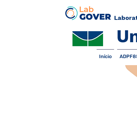
Laborat
Un
Início
ADPF8