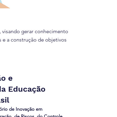
, visando gerar conhecimento
 e a construção de objetivos
ão e
da Educação
sil
ório de Inovação em
ação, de Riscos, do Controle