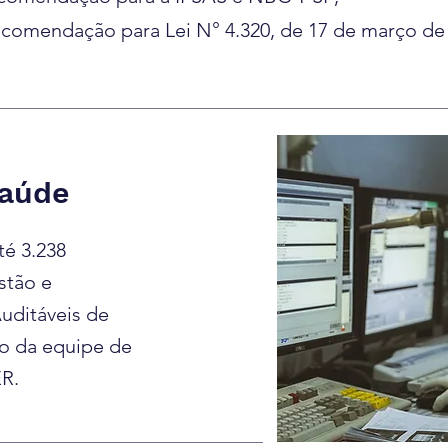
ecomendação para Lei N° 4.320, de 17 de março d
Saúde
é 3.238
stão e
uditáveis de
o da equipe de
R.