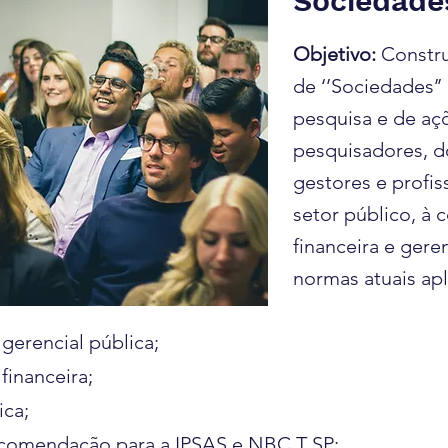
Sociedade
Objetivo:
Constru
de ‘’Sociedades’
pesquisa e de a
pesquisadores, d
gestores e profis
setor público, à 
financeira e geren
normas atuais apl
gerencial pública;
financeira;
ica;
ecomendação para a IPSAS e NBC T SP;