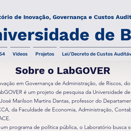
ório de Inovação, Governança e Custos Audit
iversidade de B
54
Videos
Projetos
Lei/Decreto de Custos Auditáv
Sobre o LabGOVER
ovação em Governança de Administração, de Riscos, do 
LabGOVER é um projeto de pesquisa da Universidade de B
José Marilson Martins Dantas, professor do Departame
- CCA, da Faculdade de Economia, Administração, Conta
FACE.
um programa de política pública, o Laboratório busca s