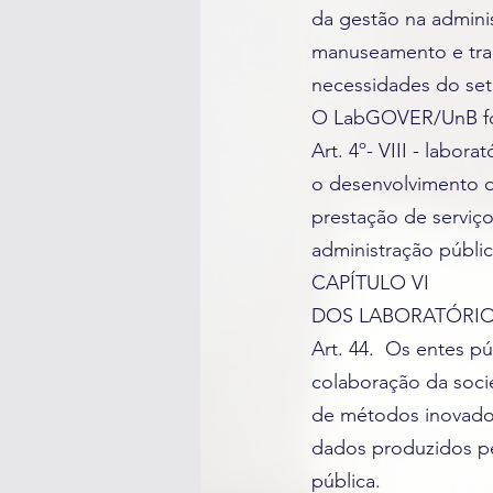
da gestão na adminis
manuseamento e tran
necessidades do set
O LabGOVER/UnB foi 
Art. 4º- VIII - labo
o desenvolvimento d
prestação de serviço
administração públic
CAPÍTULO VI
DOS LABORATÓRIO
Art. 44. Os entes pú
colaboração da soci
de métodos inovador
dados produzidos pe
pública.