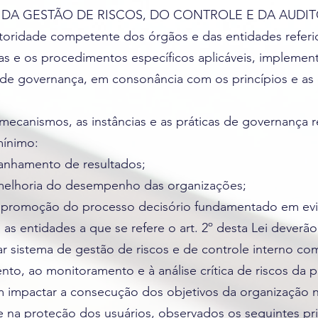
DA GESTÃO DE RISCOS, DO CONTROLE E DA AUDIT
toridade competente dos órgãos e das entidades referido
s e os procedimentos específicos aplicáveis, implemen
s de governança, em consonância com os princípios e as 
mecanismos, as instâncias e as práticas de governança 
mínimo:
anhamento de resultados;
a melhoria do desempenho das organizações;
de promoção do processo decisório fundamentado em evi
 as entidades a que se refere o art. 2º desta Lei deverão
r sistema de gestão de riscos e de controle interno com 
ento, ao monitoramento e à análise crítica de riscos da p
 impactar a consecução dos objetivos da organização
 e na proteção dos usuários, observados os seguintes pri