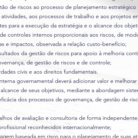
stão de riscos ao processo de planejamento estratégico
atividades, aos processos de trabalho e aos projetos e
tes para a execução da estratégia e o alcance dos objetiv
 de controles internos proporcionais aos riscos, de mod
s e impactos, observada a relação custo-benefício;
 resultados da gestão de riscos para apoio à melhoria c
vernança, de gestão de riscos e de controle;
rdades civis e aos direitos fundamentais.
 interna governamental deverá adicionar valor e melhora
alcance de seus objetivos, mediante a abordagem sistem
 eficácia dos processos de governança, de gestão de ris
abalhos de avaliação e consultoria de forma independen
 profissional reconhecidos internacionalmente;
dagem baseada em risco para o planejamento de suas ati