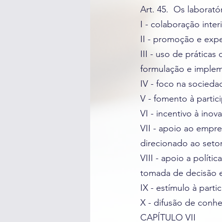
Art. 45. Os laborató
I - colaboração inte
II - promoção e expe
III - uso de prática
formulação e implem
IV - foco na socieda
V - fomento à partici
VI - incentivo à inov
VII - apoio ao empr
direcionado ao setor
VIII - apoio a polít
tomada de decisão e
IX - estímulo à part
X - difusão de conh
CAPÍTULO VII