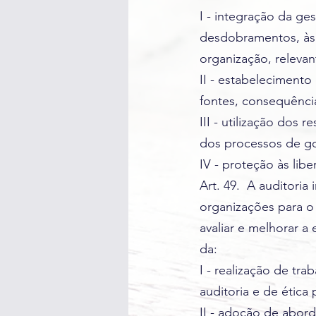
I - integração da ge
desdobramentos, às 
organização, relevan
II - estabelecimento
fontes, consequência
III - utilização dos
dos processos de go
IV - proteção às libe
Art. 49. A auditoria
organizações para o 
avaliar e melhorar a
da:
I - realização de tr
auditoria e de ética
II - adoção de abor