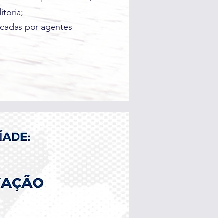
toria;
icadas por agentes