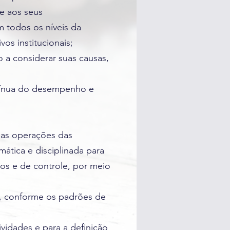
 e aos seus
m todos os níveis da
os institucionais;
o a considerar suas causas,
ontínua do desempenho e
r as operações das
ática e disciplinada para
cos e de controle, por meio
te, conforme os padrões de
vidades e para a definição