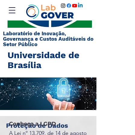
Laboratório de Inovação,
Governança e Custos Auditáveis do
Setor Público
Universidade de
Brasília
Conheça a LGPD
Proteção de Dados
A Lei nº 13.709, de 14 de agosto