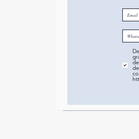
De
gr
de
de
co
ht