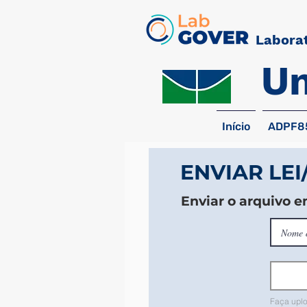
Laborat
Un
Início
ADPF8
ENVIAR LE
Enviar o arquivo 
Faça uplo