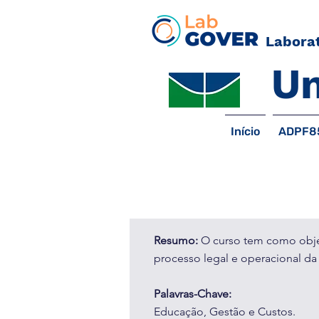
Laborat
Un
Início
ADPF8
Curso Implantand
Diretores
Resumo:
O curso tem como obje
processo legal e operacional da 
Palavras-Chave:
Educação, Gestão e Custos.