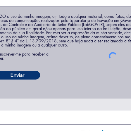
O o uso da minha imagem, em todo e qualquer material, como fotos, d
meios de comunicação, realizados pelo Laboratório de Inovação em Gove
o, do Controle e da Auditoria do Setor Público (LabGOVER), sejam eles de
ção ao público em geral e/ou apenas para uso interno da Instituição, des
amento da sua finalidade. Por esta ser a expressão da minha vontade, dec
o o uso da minha imagem, acima descrito, de pleno consentimento nos mol
 Art. 8º § 4º da L. 13.709/2018, sem que haja nada a ser reclamado a títu
 à minha imagem ou a qualquer outro.
nscrever-me para receber a
er.
Enviar