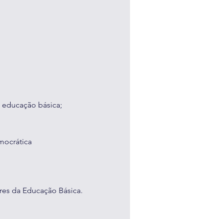
a educação básica;
mocrática
res da Educação Básica.