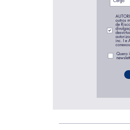
AUTORIZ
outros 
de Risc
divulga
desvirtu
autoriz
inc. I e
conexos
Quero i
newslett