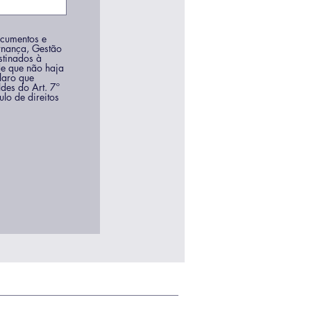
ocumentos e
rnança, Gestão
stinados à
de que não haja
laro que
des do Art. 7º
lo de direitos